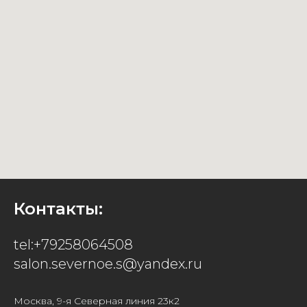
Контакты:
tel:+79258064508
salon.severnoe.s@yandex.ru
Москва, 9-я Северная линия 23к2